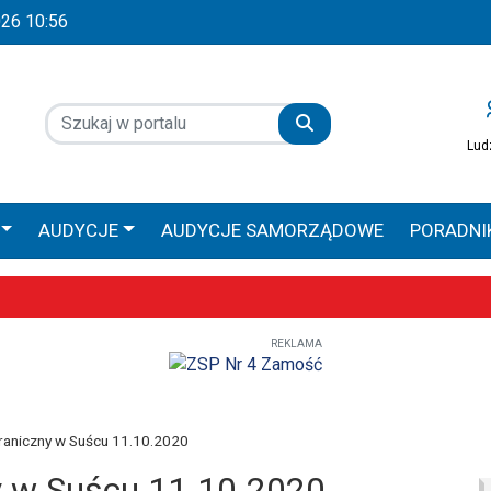
2026 10:56
Lud
AUDYCJE
AUDYCJE SAMORZĄDOWE
PORADNI
 GŁOS
AUDYCJE SPONSOROWANE
PRACA ZAMOŚ
REKLAMA
Wyjątkowe uroczystości już 9–10 maja
obilna Diecezji Zamojsko-Lubaczowskiej
iołach, ale większe zaangażowanie religijne – poznaliśmy diecezjalne
raniczny w Suścu 11.10.2020
y w Suścu 11.10.2020