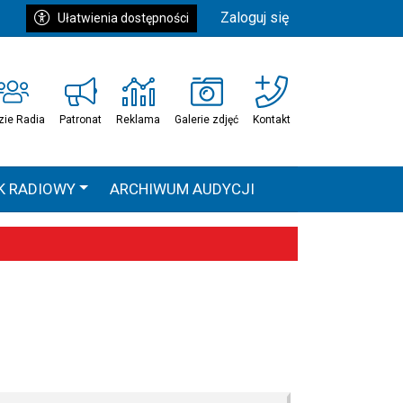
Zaloguj się
Ułatwienia dostępności
zie Radia
Patronat
Reklama
Galerie zdjęć
Kontakt
K RADIOWY
ARCHIWUM AUDYCJI
Ć
HEAVEN TOUR
 statystyki