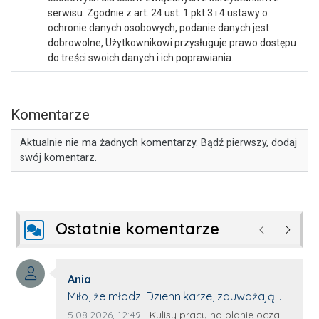
serwisu. Zgodnie z art. 24 ust. 1 pkt 3 i 4 ustawy o
ochronie danych osobowych, podanie danych jest
dobrowolne, Użytkownikowi przysługuje prawo dostępu
do treści swoich danych i ich poprawiania.
Komentarze
Aktualnie nie ma żadnych komentarzy. Bądź pierwszy, dodaj
swój komentarz.
Ostatnie komentarze
Poprzednie
Następ
Autor komentarza:
Ania
Treść komentarza:
Miło, że młodzi Dziennikarze, zauważają
młode talenty, które dopiero wkraczają
Data dodania komentarza:
Źródło komentarza:
5.08.2026, 12:49
Kulisy pracy na planie oczami młodego filmowca