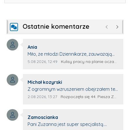
Ostatnie komentarze
Poprzednie
Następ
Autor komentarza:
Ania
Treść komentarza:
Miło, że młodzi Dziennikarze, zauważają
młode talenty, które dopiero wkraczają
Data dodania komentarza:
Źródło komentarza:
5.08.2026, 12:49
Kulisy pracy na planie oczami młodego filmowca
na rynek pracy. Z niecierpliwością będę
czekała na rozwój kariery Kacpra i kolejny
Autor komentarza:
z nim wywiad, który przeprowadzi Pan
Michał kozyrski
Treść komentarza:
Artur.
Z ogromnym wzruszeniem obejrzałem ten
materiał. ❤️ Jestem naprawdę dumny z
Data dodania komentarza:
Źródło komentarza:
2.08.2026, 13:27
Rozpoczęła się 44. Piesza Zamojsko-Lubaczowska Pielgrzymka na Jasną Górę!
Ewy Selwy, że zdecydowała się podzielić
swoim świadectwem. To wymaga odwagi,
Autor komentarza:
pokory i wielkiego serca. Takie osoby
Zamoscianka
Treść komentarza:
pokazują, że pielgrzymka nie jest tylko
Pani Zuzanna jest super specjalistą.