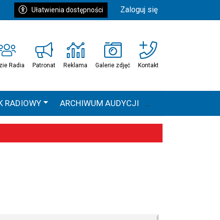
Zaloguj się
Ułatwienia dostępności
zie Radia
Patronat
Reklama
Galerie zdjęć
Kontakt
K RADIOWY
ARCHIWUM AUDYCJI
Ć
HEAVEN TOUR
 statystyki