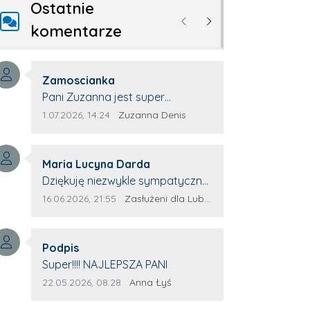
Ostatnie
Poprzednie
Następne
komentarze
Autor komentarza:
Zamoscianka
Treść komentarza:
Pani Zuzanna jest super
specjalistą. Korzystamy z moim
Data dodania komentarza:
Źródło komentarza:
1.07.2026, 14:24
Zuzanna Denis
pieskiem z jej pomocy i nigdy nas
nie zawiodła. Zawsze życzliwa,
Autor komentarza:
spokojna, cierpliwa.
Maria Lucyna Darda
Treść komentarza:
Dziękuję niezwykle sympatycznej
Pani redaktor Annie Niderla-
Data dodania komentarza:
Źródło komentarza:
16.06.2026, 21:55
Zasłużeni dla Lubyczy
Kadach za profesjonalnie
stawiane pytania i
Autor komentarza:
wyrozumiałość dla wyróżnionych
Podpis
Treść komentarza:
osób, którym trema odbierała
Super!!!! NAJLEPSZA PANI
głos.
Data dodania komentarza:
Źródło komentarza:
22.05.2026, 08:28
Anna Łyś