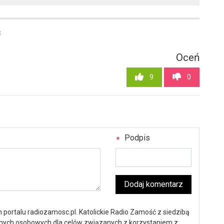
3
Oceń
9
0
Podpis
Dodaj komentarz
portalu radiozamosc.pl. Katolickie Radio Zamość z siedzibą
anych osobowych dla celów związanych z korzystaniem z