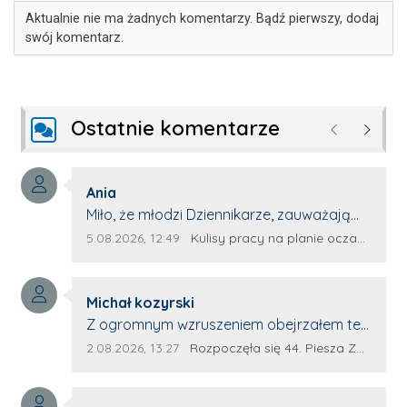
Aktualnie nie ma żadnych komentarzy. Bądź pierwszy, dodaj
swój komentarz.
Ostatnie komentarze
Poprzednie
Następ
Autor komentarza:
Ania
Treść komentarza:
Miło, że młodzi Dziennikarze, zauważają
młode talenty, które dopiero wkraczają
Data dodania komentarza:
Źródło komentarza:
5.08.2026, 12:49
Kulisy pracy na planie oczami młodego filmowca
na rynek pracy. Z niecierpliwością będę
czekała na rozwój kariery Kacpra i kolejny
Autor komentarza:
z nim wywiad, który przeprowadzi Pan
Michał kozyrski
Treść komentarza:
Artur.
Z ogromnym wzruszeniem obejrzałem ten
materiał. ❤️ Jestem naprawdę dumny z
Data dodania komentarza:
Źródło komentarza:
2.08.2026, 13:27
Rozpoczęła się 44. Piesza Zamojsko-Lubaczowska Pielgrzymka na Jasną Górę!
Ewy Selwy, że zdecydowała się podzielić
swoim świadectwem. To wymaga odwagi,