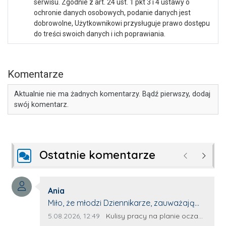
serwisu. Zgodnie z art. 24 ust. 1 pkt 3 i 4 ustawy o
ochronie danych osobowych, podanie danych jest
dobrowolne, Użytkownikowi przysługuje prawo dostępu
do treści swoich danych i ich poprawiania.
Komentarze
Aktualnie nie ma żadnych komentarzy. Bądź pierwszy, dodaj
swój komentarz.
Ostatnie komentarze
Poprzednie
Następ
Autor komentarza:
Ania
Treść komentarza:
Miło, że młodzi Dziennikarze, zauważają
młode talenty, które dopiero wkraczają
Data dodania komentarza:
Źródło komentarza:
5.08.2026, 12:49
Kulisy pracy na planie oczami młodego filmowca