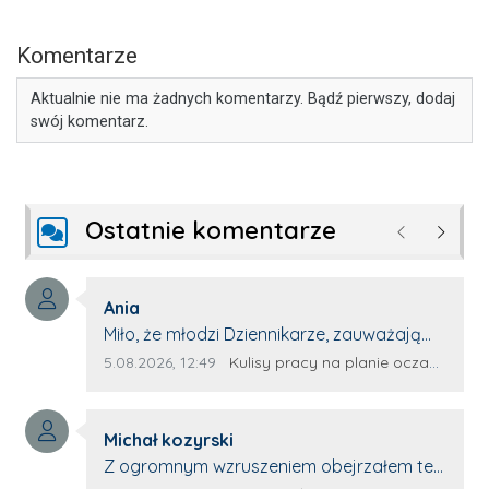
Komentarze
Aktualnie nie ma żadnych komentarzy. Bądź pierwszy, dodaj
swój komentarz.
Ostatnie komentarze
Poprzednie
Następ
Autor komentarza:
Ania
Treść komentarza:
Miło, że młodzi Dziennikarze, zauważają
młode talenty, które dopiero wkraczają
Data dodania komentarza:
Źródło komentarza:
5.08.2026, 12:49
Kulisy pracy na planie oczami młodego filmowca
na rynek pracy. Z niecierpliwością będę
czekała na rozwój kariery Kacpra i kolejny
Autor komentarza:
z nim wywiad, który przeprowadzi Pan
Michał kozyrski
Treść komentarza:
Artur.
Z ogromnym wzruszeniem obejrzałem ten