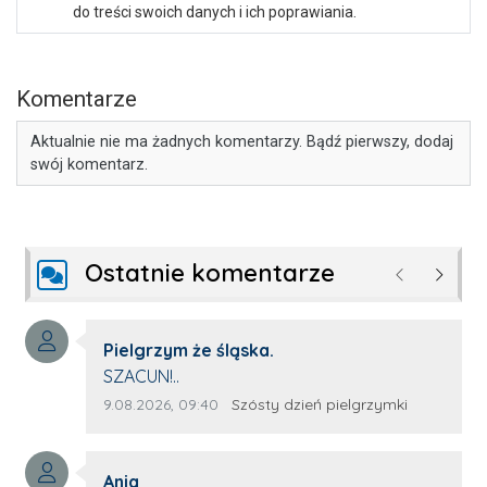
do treści swoich danych i ich poprawiania.
Komentarze
Aktualnie nie ma żadnych komentarzy. Bądź pierwszy, dodaj
swój komentarz.
Ostatnie komentarze
Poprzednie
Następ
Autor komentarza:
Pielgrzym że śląska.
Treść komentarza:
SZACUN!..
Data dodania komentarza:
Źródło komentarza:
9.08.2026, 09:40
Szósty dzień pielgrzymki
Autor komentarza:
Ania