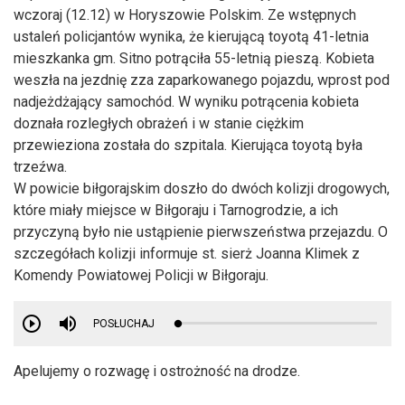
wczoraj (12.12) w Horyszowie Polskim. Ze wstępnych
ustaleń policjantów wynika, że kierującą toyotą 41-letnia
mieszkanka gm. Sitno potrąciła 55-letnią pieszą. Kobieta
weszła na jezdnię zza zaparkowanego pojazdu, wprost pod
nadjeżdżający samochód. W wyniku potrącenia kobieta
doznała rozległych obrażeń i w stanie ciężkim
przewieziona została do szpitala. Kierująca toyotą była
trzeźwa.
W powicie biłgorajskim doszło do dwóch kolizji drogowych,
które miały miejsce w Biłgoraju i Tarnogrodzie, a ich
przyczyną było nie ustąpienie pierwszeństwa przejazdu. O
szczegółach kolizji informuje st. sierż Joanna Klimek z
Komendy Powiatowej Policji w Biłgoraju.
POSŁUCHAJ
Apelujemy o rozwagę i ostrożność na drodze.