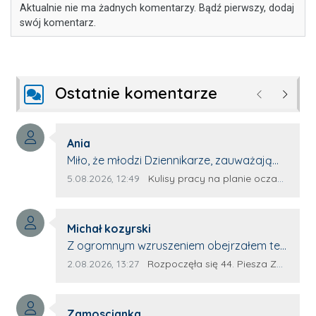
Aktualnie nie ma żadnych komentarzy. Bądź pierwszy, dodaj
swój komentarz.
Ostatnie komentarze
Poprzednie
Następ
Autor komentarza:
Ania
Treść komentarza:
Miło, że młodzi Dziennikarze, zauważają
młode talenty, które dopiero wkraczają
Data dodania komentarza:
Źródło komentarza:
5.08.2026, 12:49
Kulisy pracy na planie oczami młodego filmowca
na rynek pracy. Z niecierpliwością będę
czekała na rozwój kariery Kacpra i kolejny
Autor komentarza:
z nim wywiad, który przeprowadzi Pan
Michał kozyrski
Treść komentarza:
Artur.
Z ogromnym wzruszeniem obejrzałem ten
materiał. ❤️ Jestem naprawdę dumny z
Data dodania komentarza:
Źródło komentarza:
2.08.2026, 13:27
Rozpoczęła się 44. Piesza Zamojsko-Lubaczowska Pielgrzymka na Jasną Górę!
Ewy Selwy, że zdecydowała się podzielić
swoim świadectwem. To wymaga odwagi,
Autor komentarza:
pokory i wielkiego serca. Takie osoby
Zamoscianka