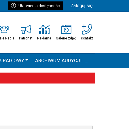
Zaloguj się
Ułatwienia dostępności
zie Radia
Patronat
Reklama
Galerie zdjęć
Kontakt
K RADIOWY
ARCHIWUM AUDYCJI
Ć
HEAVEN TOUR
 statystyki