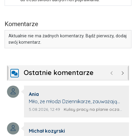
Komentarze
Aktualnie nie ma żadnych komentarzy. Bądź pierwszy, dodaj
swój komentarz.
Ostatnie komentarze
Poprzednie
Następ
Autor komentarza:
Ania
Treść komentarza:
Miło, że młodzi Dziennikarze, zauważają
młode talenty, które dopiero wkraczają
Data dodania komentarza:
Źródło komentarza:
5.08.2026, 12:49
Kulisy pracy na planie oczami młodego filmowca
na rynek pracy. Z niecierpliwością będę
czekała na rozwój kariery Kacpra i kolejny
Autor komentarza:
z nim wywiad, który przeprowadzi Pan
Michał kozyrski