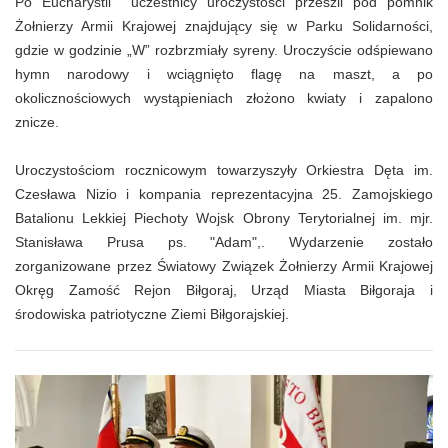
Po Eucharystii uczestnicy uroczystości przeszli pod pomnik
Żołnierzy Armii Krajowej znajdujący się w Parku Solidarności,
gdzie w godzinie „W” rozbrzmiały syreny. Uroczyście odśpiewano
hymn narodowy i wciągnięto flagę na maszt, a po
okolicznościowych wystąpieniach złożono kwiaty i zapalono
znicze.
Uroczystościom rocznicowym towarzyszyły Orkiestra Dęta im.
Czesława Nizio i kompania reprezentacyjna 25. Zamojskiego
Batalionu Lekkiej Piechoty Wojsk Obrony Terytorialnej im. mjr.
Stanisława Prusa ps. "Adam",. Wydarzenie zostało
zorganizowane przez Światowy Związek Żołnierzy Armii Krajowej
Okręg Zamość Rejon Biłgoraj, Urząd Miasta Biłgoraja i
środowiska patriotyczne Ziemi Biłgorajskiej.