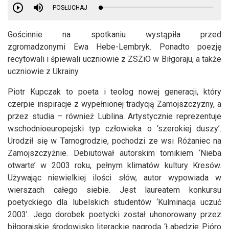
POSŁUCHAJ
Gościnnie na spotkaniu wystąpiła przed
zgromadzonymi Ewa Hebe-Lembryk. Ponadto poezję
recytowali i śpiewali uczniowie z ZSZiO w Biłgoraju, a także
uczniowie z Ukrainy.
Piotr Kupczak to poeta i teolog nowej generacji, który
czerpie inspiracje z wypełnionej tradycją Zamojszczyzny, a
przez studia – również Lublina. Artystycznie reprezentuje
wschodnioeuropejski typ człowieka o ‘szerokiej duszy’.
Urodził się w Tarnogrodzie, pochodzi ze wsi Różaniec na
Zamojszczyźnie. Debiutował autorskim tomikiem ‘Nieba
otwarte’ w 2003 roku, pełnym klimatów kultury Kresów.
Używając niewielkiej ilości słów, autor wypowiada w
wierszach całego siebie. Jest laureatem konkursu
poetyckiego dla lubelskich studentów ‘Kulminacja uczuć
2003’. Jego dorobek poetycki został uhonorowany przez
biłgorajskie środowisko literackie nagrodą ‘Łabędzie Pióro