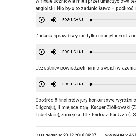
W finale uczniowie mieli przetłumaczyć dwa tek
angielski. Nie było to zadanie łatwe – podkreś
POSŁUCHAJ
Zadania sprawdzały nie tylko umiejętności trans
POSŁUCHAJ
Uczestnicy powiedzieli nam o swoich wrażeniac
POSŁUCHAJ
Spośród 8 finalistów jury konkursowe wyróżniło
Biłgoraju), II miejsce zajął Kacper Ziółkowski 
Lubelskim), a miejsce III - Bartosz Burdzań (ZS
Data dodania:
20.12.2016 09:37
Wyświetleń:
46