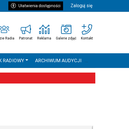
Zaloguj się
Ułatwienia dostępności
zie Radia
Patronat
Reklama
Galerie zdjęć
Kontakt
K RADIOWY
ARCHIWUM AUDYCJI
Ć
HEAVEN TOUR
 statystyki