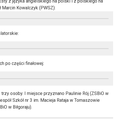
sty z języka angielskiego na polski i z polskiego na
lił Marcin Kowalczyk (PWSZ):
latorskie:
h po części finałowej:
 trzy osoby. I miejsce przyznano Paulinie Rój (ZSBiO w
(Zespół Szkół nr 3 im. Macieja Rataja w Tomaszowie
BiO w Biłgoraju).
1