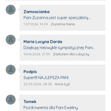
Autor komentarza:
Zamoscianka
Treść komentarza:
Pani Zuzanna jest super specjalistą.
Korzystamy z moim pieskiem z jej pomocy
Data dodania komentarza:
Źródło komentarza:
1.07.2026, 14:24
Zuzanna Denis
i nigdy nas nie zawiodła. Zawsze życzliwa,
spokojna, cierpliwa.
Autor komentarza:
Maria Lucyna Darda
Treść komentarza:
Dziękuję niezwykle sympatycznej Pani
redaktor Annie Niderla-Kadach za
Data dodania komentarza:
Źródło komentarza:
16.06.2026, 21:55
Zasłużeni dla Lubyczy
profesjonalnie stawiane pytania i
wyrozumiałość dla wyróżnionych osób,
Autor komentarza:
którym trema odbierała głos.
Podpis
Treść komentarza:
Super!!!! NAJLEPSZA PANI
Data dodania komentarza:
Źródło komentarza:
22.05.2026, 08:28
Anna Łyś
Autor komentarza:
Tomek
Treść komentarza:
Pozdrowienia dla Pani Eweliny