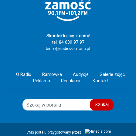
Maryja!!!!! 🕊️ 🤱 ❤️‍🔥 🙏
Skontaktuj się z nami!
tel: 84 639 97 97
biuro@radiozamosc.pl
O Radiu
Ramówka
Audycje
Galerie zdjęć
Reklama
Regulamin
Kontakt
Szukaj
CMS portalu
przygotowany przez