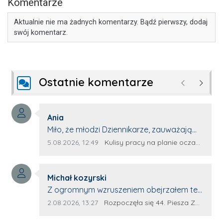
Komentarze
Aktualnie nie ma żadnych komentarzy. Bądź pierwszy, dodaj
swój komentarz.
Ostatnie komentarze
Poprzednie
Następ
Autor komentarza:
Ania
Treść komentarza:
Miło, że młodzi Dziennikarze, zauważają
młode talenty, które dopiero wkraczają
Data dodania komentarza:
Źródło komentarza:
5.08.2026, 12:49
Kulisy pracy na planie oczami młodego filmowca
na rynek pracy. Z niecierpliwością będę
czekała na rozwój kariery Kacpra i kolejny
Autor komentarza:
z nim wywiad, który przeprowadzi Pan
Michał kozyrski
Treść komentarza:
Artur.
Z ogromnym wzruszeniem obejrzałem ten
materiał. ❤️ Jestem naprawdę dumny z
Data dodania komentarza:
Źródło komentarza:
2.08.2026, 13:27
Rozpoczęła się 44. Piesza Zamojsko-Lubaczowska Pielgrzymka na Jasną Górę!
Ewy Selwy, że zdecydowała się podzielić