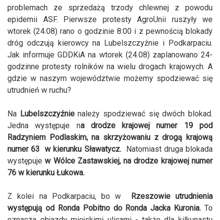
problemach ze sprzedażą trzody chlewnej z powodu
epidemii ASF. Pierwsze protesty AgroUnii ruszyły we
wtorek (24.08) rano o godzinie 8:00 i z pewnością blokady
dróg odczują kierowcy na Lubelszczyźnie i Podkarpaciu.
Jak informuje GDDKiA na wtorek (24.08) zaplanowano 24-
godzinne protesty rolników na wielu drogach krajowych. A
gdzie w naszym województwie możemy spodziewać się
utrudnień w ruchu?
Na
Lubelszczyźnie
należy spodziewać się dwóch blokad.
Jedna występuje n
a drodze krajowej numer 19 pod
Radzyniem Podlaskim, na skrzyżowaniu z drogą krajową
numer 63 w kierunku Sławatycz.
Natomiast druga blokada
występuje
w Wólce Zastawskiej, na drodze krajowej numer
76 w kierunku Łukowa.
Z kolei na Podkarpaciu, bo w
Rzeszowie utrudnienia
występują od Ronda Pobitno do Ronda Jacka Kuronia.
To
oznacza objazdy miejskimi ulicami - także dla kilkunastu