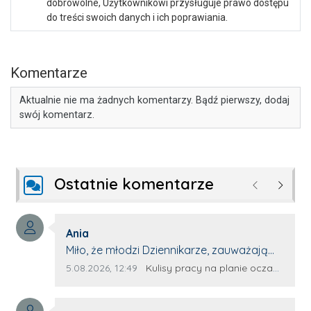
dobrowolne, Użytkownikowi przysługuje prawo dostępu
do treści swoich danych i ich poprawiania.
Komentarze
Aktualnie nie ma żadnych komentarzy. Bądź pierwszy, dodaj
swój komentarz.
Ostatnie komentarze
Poprzednie
Następ
Autor komentarza:
Ania
Treść komentarza:
Miło, że młodzi Dziennikarze, zauważają
młode talenty, które dopiero wkraczają
Data dodania komentarza:
Źródło komentarza:
5.08.2026, 12:49
Kulisy pracy na planie oczami młodego filmowca
na rynek pracy. Z niecierpliwością będę
czekała na rozwój kariery Kacpra i kolejny