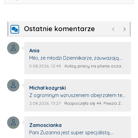
Ostatnie komentarze
Poprzednie
Następ
Autor komentarza:
Ania
Treść komentarza:
Miło, że młodzi Dziennikarze, zauważają
młode talenty, które dopiero wkraczają
Data dodania komentarza:
Źródło komentarza:
5.08.2026, 12:49
Kulisy pracy na planie oczami młodego filmowca
na rynek pracy. Z niecierpliwością będę
czekała na rozwój kariery Kacpra i kolejny
Autor komentarza:
z nim wywiad, który przeprowadzi Pan
Michał kozyrski
Treść komentarza:
Artur.
Z ogromnym wzruszeniem obejrzałem ten
materiał. ❤️ Jestem naprawdę dumny z
Data dodania komentarza:
Źródło komentarza:
2.08.2026, 13:27
Rozpoczęła się 44. Piesza Zamojsko-Lubaczowska Pielgrzymka na Jasną Górę!
Ewy Selwy, że zdecydowała się podzielić
swoim świadectwem. To wymaga odwagi,
Autor komentarza:
pokory i wielkiego serca. Takie osoby
Zamoscianka
Treść komentarza:
pokazują, że pielgrzymka nie jest tylko
Pani Zuzanna jest super specjalistą.