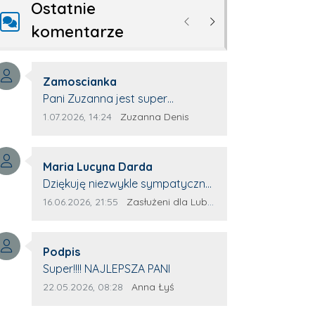
Ostatnie
Poprzednie
Następne
komentarze
Autor komentarza:
Zamoscianka
Treść komentarza:
Pani Zuzanna jest super
specjalistą. Korzystamy z moim
Data dodania komentarza:
Źródło komentarza:
1.07.2026, 14:24
Zuzanna Denis
pieskiem z jej pomocy i nigdy nas
nie zawiodła. Zawsze życzliwa,
Autor komentarza:
spokojna, cierpliwa.
Maria Lucyna Darda
Treść komentarza:
Dziękuję niezwykle sympatycznej
Pani redaktor Annie Niderla-
Data dodania komentarza:
Źródło komentarza:
16.06.2026, 21:55
Zasłużeni dla Lubyczy
Kadach za profesjonalnie
stawiane pytania i
Autor komentarza:
wyrozumiałość dla wyróżnionych
Podpis
Treść komentarza:
osób, którym trema odbierała
Super!!!! NAJLEPSZA PANI
głos.
Data dodania komentarza:
Źródło komentarza:
22.05.2026, 08:28
Anna Łyś