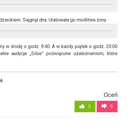
 dzieckiem. Sięgnął dna. Uratowała go modlitwa żony.
my w środę o godz. 9:40. A w każdy piątek o godz. 20:00
alne audycje „Siloe” poświęcone uzależnieniom, które
96
Oceń
3
0