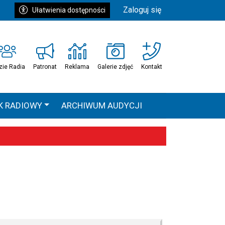
Zaloguj się
Ułatwienia dostępności
zie Radia
Patronat
Reklama
Galerie zdjęć
Kontakt
K RADIOWY
ARCHIWUM AUDYCJI
Ć
HEAVEN TOUR
 statystyki