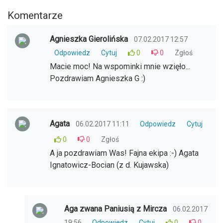
Komentarze
Agnieszka Gierolińska
07.02.2017 12:57
Odpowiedz
Cytuj
0
0
Zgłoś
Macie moc! Na wspominki mnie wzięło...
Pozdrawiam Agnieszka G :)
Agata
06.02.2017 11:11
Odpowiedz
Cytuj
0
0
Zgłoś
A ja pozdrawiam Was! Fajna ekipa :-) Agata
Ignatowicz-Bocian (z d. Kujawska)
Aga zwana Paniusią z Mircza
06.02.2017
19:56
Odpowiedz
Cytuj
0
0