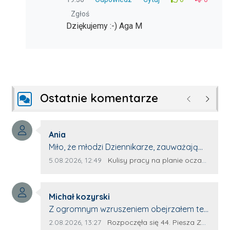
Zgłoś
Dziękujemy :-) Aga M
Ostatnie komentarze
Poprzednie
Następ
Autor komentarza:
Ania
Treść komentarza:
Miło, że młodzi Dziennikarze, zauważają
młode talenty, które dopiero wkraczają
Data dodania komentarza:
Źródło komentarza:
5.08.2026, 12:49
Kulisy pracy na planie oczami młodego filmowca
na rynek pracy. Z niecierpliwością będę
czekała na rozwój kariery Kacpra i kolejny
Autor komentarza:
z nim wywiad, który przeprowadzi Pan
Michał kozyrski
Treść komentarza:
Artur.
Z ogromnym wzruszeniem obejrzałem ten
materiał. ❤️ Jestem naprawdę dumny z
Data dodania komentarza:
Źródło komentarza:
2.08.2026, 13:27
Rozpoczęła się 44. Piesza Zamojsko-Lubaczowska Pielgrzymka na Jasną Górę!