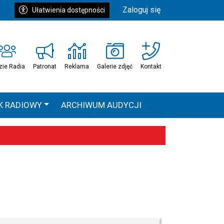
Zaloguj się
Ułatwienia dostępności
zie Radia
Patronat
Reklama
Galerie zdjęć
Kontakt
K RADIOWY
ARCHIWUM AUDYCJI
Ć
HEAVEN TOUR
 statystyki