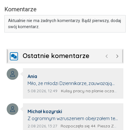
Komentarze
Aktualnie nie ma żadnych komentarzy. Bądź pierwszy, dodaj
swój komentarz.
Ostatnie komentarze
Poprzednie
Następ
Autor komentarza:
Ania
Treść komentarza:
Miło, że młodzi Dziennikarze, zauważają
młode talenty, które dopiero wkraczają
Data dodania komentarza:
Źródło komentarza:
5.08.2026, 12:49
Kulisy pracy na planie oczami młodego filmowca
na rynek pracy. Z niecierpliwością będę
czekała na rozwój kariery Kacpra i kolejny
Autor komentarza:
z nim wywiad, który przeprowadzi Pan
Michał kozyrski
Treść komentarza:
Artur.
Z ogromnym wzruszeniem obejrzałem ten
materiał. ❤️ Jestem naprawdę dumny z
Data dodania komentarza:
Źródło komentarza:
2.08.2026, 13:27
Rozpoczęła się 44. Piesza Zamojsko-Lubaczowska Pielgrzymka na Jasną Górę!