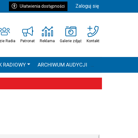
Zaloguj się
Ułatwienia dostępności
zie Radia
Patronat
Reklama
Galerie zdjęć
Kontakt
K RADIOWY
ARCHIWUM AUDYCJI
Ć
HEAVEN TOUR
 statystyki