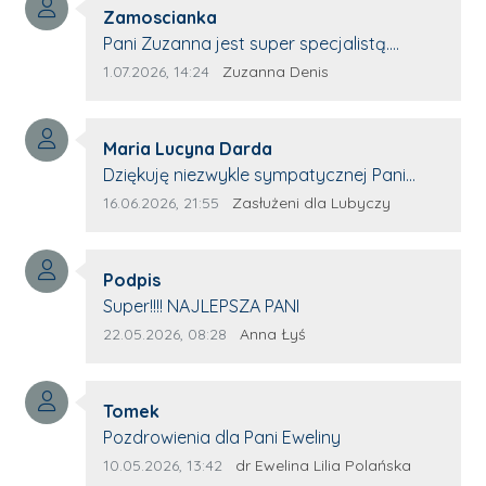
Autor komentarza:
Zamoscianka
Treść komentarza:
Pani Zuzanna jest super specjalistą.
Korzystamy z moim pieskiem z jej pomocy
Data dodania komentarza:
Źródło komentarza:
1.07.2026, 14:24
Zuzanna Denis
i nigdy nas nie zawiodła. Zawsze życzliwa,
spokojna, cierpliwa.
Autor komentarza:
Maria Lucyna Darda
Treść komentarza:
Dziękuję niezwykle sympatycznej Pani
redaktor Annie Niderla-Kadach za
Data dodania komentarza:
Źródło komentarza:
16.06.2026, 21:55
Zasłużeni dla Lubyczy
profesjonalnie stawiane pytania i
wyrozumiałość dla wyróżnionych osób,
Autor komentarza:
którym trema odbierała głos.
Podpis
Treść komentarza:
Super!!!! NAJLEPSZA PANI
Data dodania komentarza:
Źródło komentarza:
22.05.2026, 08:28
Anna Łyś
Autor komentarza:
Tomek
Treść komentarza:
Pozdrowienia dla Pani Eweliny
Data dodania komentarza:
Źródło komentarza:
10.05.2026, 13:42
dr Ewelina Lilia Polańska