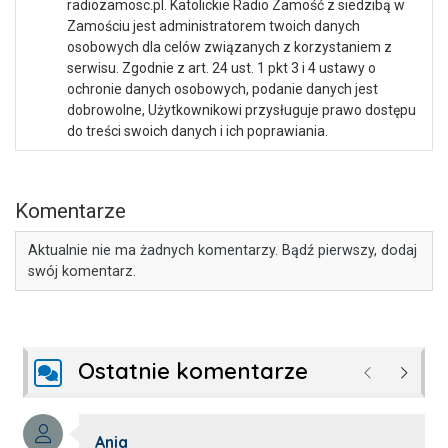
radiozamosc.pl. Katolickie Radio Zamość z siedzibą w
Zamościu jest administratorem twoich danych
osobowych dla celów związanych z korzystaniem z
serwisu. Zgodnie z art. 24 ust. 1 pkt 3 i 4 ustawy o
ochronie danych osobowych, podanie danych jest
dobrowolne, Użytkownikowi przysługuje prawo dostępu
do treści swoich danych i ich poprawiania.
Komentarze
Aktualnie nie ma żadnych komentarzy. Bądź pierwszy, dodaj
swój komentarz.
Ostatnie komentarze
Poprzednie
Następ
Autor komentarza:
Ania