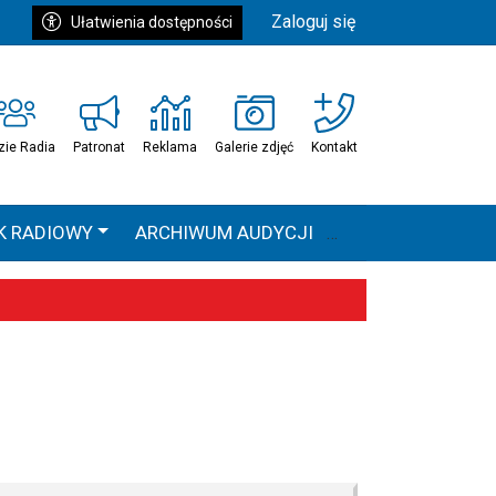
Zaloguj się
Ułatwienia dostępności
zie Radia
Patronat
Reklama
Galerie zdjęć
Kontakt
K RADIOWY
ARCHIWUM AUDYCJI
Ć
HEAVEN TOUR
 statystyki