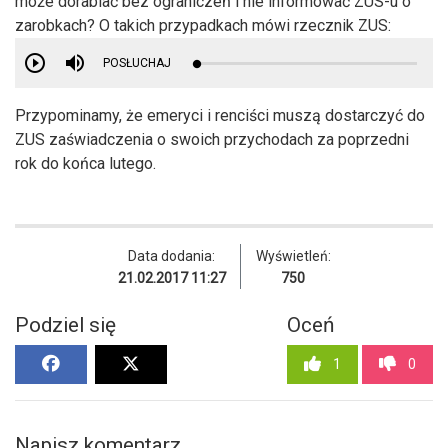
może dorabiać bez ograniczeń i nie informować ZUS-u o
zarobkach? O takich przypadkach mówi rzecznik ZUS:
POSŁUCHAJ
Przypominamy, że emeryci i renciści muszą dostarczyć do
ZUS zaświadczenia o swoich przychodach za poprzedni
rok do końca lutego.
Data dodania:
Wyświetleń:
21.02.2017 11:27
750
Podziel się
Oceń
1
0
Napisz komentarz