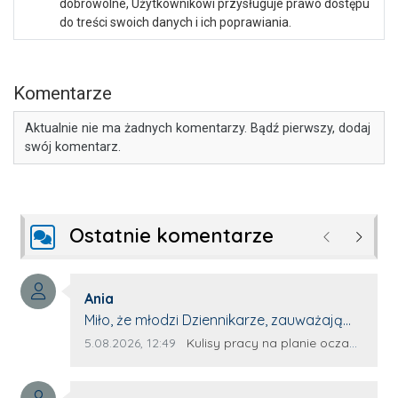
dobrowolne, Użytkownikowi przysługuje prawo dostępu
do treści swoich danych i ich poprawiania.
Komentarze
Aktualnie nie ma żadnych komentarzy. Bądź pierwszy, dodaj
swój komentarz.
Ostatnie komentarze
Poprzednie
Następ
Autor komentarza:
Ania
Treść komentarza:
Miło, że młodzi Dziennikarze, zauważają
młode talenty, które dopiero wkraczają
Data dodania komentarza:
Źródło komentarza:
5.08.2026, 12:49
Kulisy pracy na planie oczami młodego filmowca
na rynek pracy. Z niecierpliwością będę
czekała na rozwój kariery Kacpra i kolejny