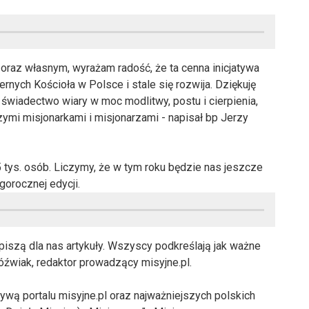
i oraz własnym, wyrażam radość, że ta cenna inicjatywa
nych Kościoła w Polsce i stale się rozwija. Dziękuję
z świadectwo wiary w moc modlitwy, postu i cierpienia,
mi misjonarkami i misjonarzami - napisał bp Jerzy
 tys. osób. Liczymy, że w tym roku będzie nas jeszcze
gorocznej edycji.
piszą dla nas artykuły. Wszyscy podkreślają jak ważne
óźwiak, redaktor prowadzący misyjne.pl.
atywą portalu misyjne.pl oraz najważniejszych polskich