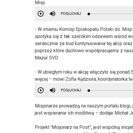
Misji.
POSŁUCHAJ
- W imieniu Komisji Episkopatu Polski ds. Misj
spotyka się z tak szerokim odzewem wśród wier
serdecznie za trud kontynuowania tej akcji ora
poprzez które duchowo współpracujemy z naszy
Mazur SVD.
- W ubiegłym roku w akcję włączyło się ponad 5
więcej – mówi Zofia Kędziora, koordynatorka te
POSŁUCHAJ
Misjonarze prowadzą na naszym portalu blogi, 
jest wspieranie ich modlitwą – dodaje Michał J
Projekt 'Misjonarz na Post”, jest wspólną inicj