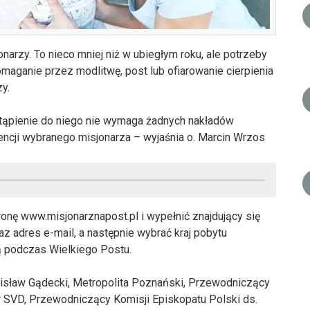
narzy. To nieco mniej niż w ubiegłym roku, ale potrzeby
aganie przez modlitwę, post lub ofiarowanie cierpienia
y.
stąpienie do niego nie wymaga żadnych nakładów
tencji wybranego misjonarza – wyjaśnia o. Marcin Wrzos
ronę www.misjonarznapost.pl i wypełnić znajdujący się
az adres e-mail, a następnie wybrać kraj pobytu
ą podczas Wielkiego Postu.
anisław Gądecki, Metropolita Poznański, Przewodniczący
r SVD, Przewodniczący Komisji Episkopatu Polski ds.