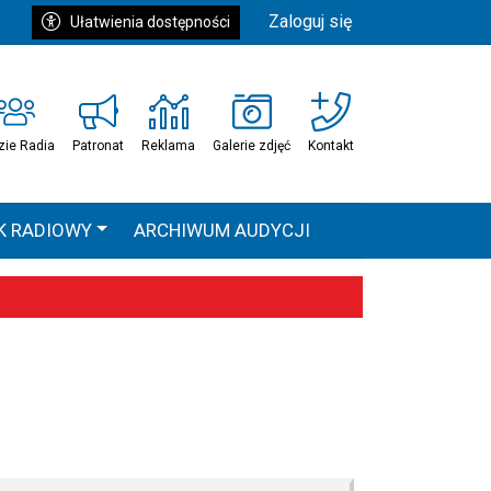
Zaloguj się
Ułatwienia dostępności
zie Radia
Patronat
Reklama
Galerie zdjęć
Kontakt
K RADIOWY
ARCHIWUM AUDYCJI
Ć
HEAVEN TOUR
 statystyki