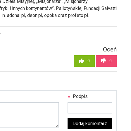
 Dzieła Misyjne), „Misjonarza”, „Misjonarzy
yki i innych kontynentów”, Pallotyńskiej Fundacji Salvatti
in. adonai.pl, deon.pl, opoka oraz profeto.pl.
7
Oceń
0
0
Podpis
Dodaj komentarz