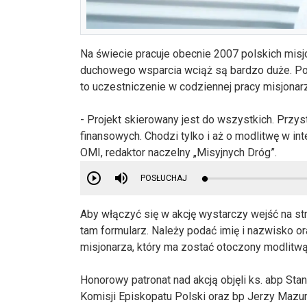
Na świecie pracuje obecnie 2007 polskich misjo
duchowego wsparcia wciąż są bardzo duże. Pom
to uczestniczenie w codziennej pracy misjonarz
- Projekt skierowany jest do wszystkich. Przy
finansowych. Chodzi tylko i aż o modlitwę w in
OMI, redaktor naczelny „Misyjnych Dróg”.
POSŁUCHAJ
Aby włączyć się w akcję wystarczy wejść na st
tam formularz. Należy podać imię i nazwisko or
misjonarza, który ma zostać otoczony modlitw
Honorowy patronat nad akcją objęli ks. abp St
Komisji Episkopatu Polski oraz bp Jerzy Mazu