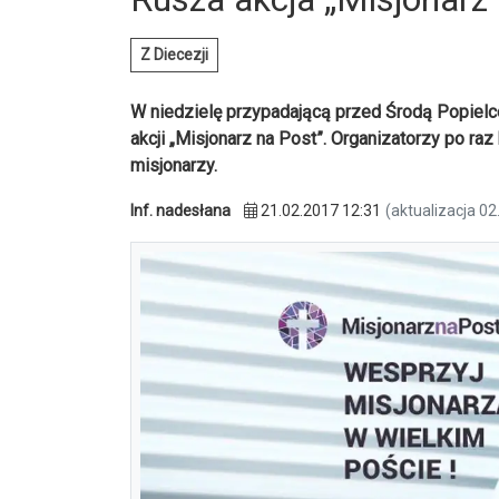
Z Diecezji
W niedzielę przypadającą przed Środą Popielco
akcji „Misjonarz na Post”. Organizatorzy po ra
misjonarzy.
Inf. nadesłana
21.02.2017 12:31
(aktualizacja 02