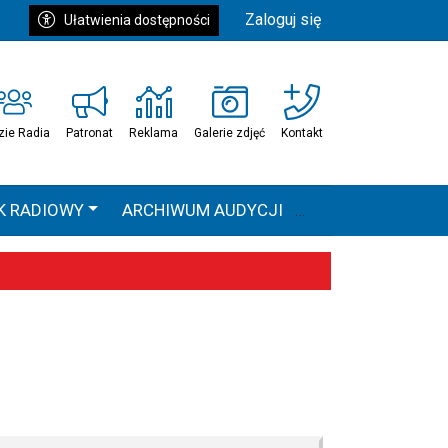
Zaloguj się
Ułatwienia dostępności
zie Radia
Patronat
Reklama
Galerie zdjęć
Kontakt
K RADIOWY
ARCHIWUM AUDYCJI
Ć
HEAVEN TOUR
 statystyki