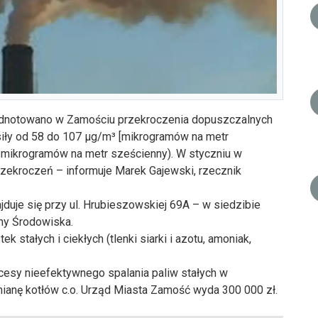
 odnotowano w Zamościu przekroczenia dopuszczalnych
ły od 58 do 107 µg/m³ [mikrogramów na metr
 mikrogramów na metr sześcienny). W styczniu w
zekroczeń – informuje Marek Gajewski, rzecznik
jduje się przy ul. Hrubieszowskiej 69A – w siedzibie
ny Środowiska.
stałych i ciekłych (tlenki siarki i azotu, amoniak,
esy nieefektywnego spalania paliw stałych w
mianę kotłów c.o. Urząd Miasta Zamość wyda 300 000 zł.