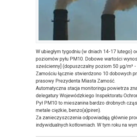
W ubiegłym tygodniu (w dniach 14-17 lutego)
poziomów pyłu PM10. Dobowe wartości wynosi
sześcienny] (dopuszczalny poziom 50 µg/m³ -
Zamościu łącznie stwierdzono 10 dobowych pr
prasowy Prezydenta Miasta Zamość.
Automatyczna stacja monitoringu powietrza zna
delegatury Wojewódzkiego Inspektoratu Ochro
Pył PM10 to mieszanina bardzo drobnych cząstek 
metale ciężkie, benzo(a)piren).
Za zanieczyszczenia odpowiadają głównie proc
indywidualnych kotłowniach. W tym roku na wy