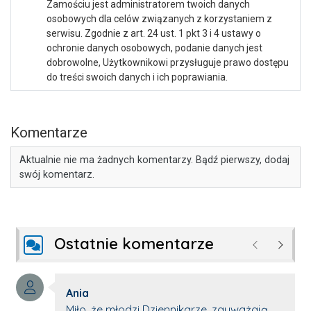
Zamościu jest administratorem twoich danych
osobowych dla celów związanych z korzystaniem z
serwisu. Zgodnie z art. 24 ust. 1 pkt 3 i 4 ustawy o
ochronie danych osobowych, podanie danych jest
dobrowolne, Użytkownikowi przysługuje prawo dostępu
do treści swoich danych i ich poprawiania.
Komentarze
Aktualnie nie ma żadnych komentarzy. Bądź pierwszy, dodaj
swój komentarz.
Ostatnie komentarze
Poprzednie
Następ
Autor komentarza:
Ania
Treść komentarza:
Miło, że młodzi Dziennikarze, zauważają