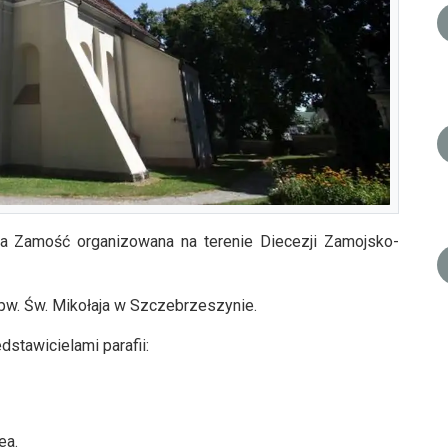
ia Zamość organizowana na terenie Diecezji Zamojsko-
ę pw. Św. Mikołaja w Szczebrzeszynie.
stawicielami parafii:
ea.