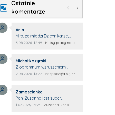
Ostatnie
Poprzednie
Następne
komentarze
Autor komentarza:
Ania
Treść komentarza:
Miło, że młodzi Dziennikarze,
zauważają młode talenty, które
Data dodania komentarza:
Źródło komentarza:
5.08.2026, 12:49
Kulisy pracy na planie oczami młodego filmowca
dopiero wkraczają na rynek
pracy. Z niecierpliwością będę
Autor komentarza:
czekała na rozwój kariery
Michał kozyrski
Treść komentarza:
Kacpra i kolejny z nim wywiad,
Z ogromnym wzruszeniem
który przeprowadzi Pan Artur.
obejrzałem ten materiał. ❤️
Data dodania komentarza:
Źródło komentarza:
2.08.2026, 13:27
Rozpoczęła się 44. Piesza Zamojsko-Lubaczowska Pielgrzymka na Jasną Górę!
Jestem naprawdę dumny z Ewy
Selwy, że zdecydowała się
Autor komentarza:
podzielić swoim świadectwem. To
Zamoscianka
Treść komentarza:
wymaga odwagi, pokory i
Pani Zuzanna jest super
wielkiego serca. Takie osoby
specjalistą. Korzystamy z moim
Data dodania komentarza:
Źródło komentarza:
1.07.2026, 14:24
Zuzanna Denis
pokazują, że pielgrzymka nie jest
pieskiem z jej pomocy i nigdy nas