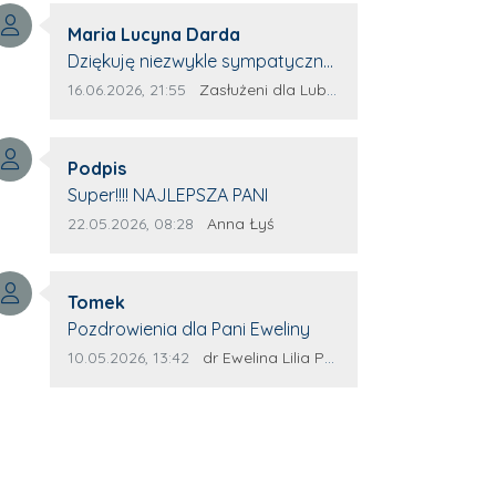
tylko przejściem kilkuset
nie zawiodła. Zawsze życzliwa,
kilometrów. To przede wszystkim
Autor komentarza:
spokojna, cierpliwa.
Maria Lucyna Darda
droga wiary, zaufania Bogu,
Treść komentarza:
Dziękuję niezwykle sympatycznej
wzajemnej pomocy i budowania
Pani redaktor Annie Niderla-
Data dodania komentarza:
Źródło komentarza:
16.06.2026, 21:55
Zasłużeni dla Lubyczy
wspólnoty. W dzisiejszym świecie
Kadach za profesjonalnie
coraz częściej brakuje nam
stawiane pytania i
czasu dla drugiego człowieka.
Autor komentarza:
wyrozumiałość dla wyróżnionych
Podpis
Żyjemy szybko, pochłonięci
Treść komentarza:
osób, którym trema odbierała
Super!!!! NAJLEPSZA PANI
obowiązkami, a przecież czasem
głos.
Data dodania komentarza:
Źródło komentarza:
22.05.2026, 08:28
Anna Łyś
wystarczy zwykła rozmowa,
życzliwy uśmiech, wyciągnięta
dłoń czy wspólny spacer, aby
Autor komentarza:
Tomek
odmienić czyjś dzień. Właśnie
Treść komentarza:
Pozdrowienia dla Pani Eweliny
takie wartości odnajduję w
Data dodania komentarza:
Źródło komentarza:
10.05.2026, 13:42
dr Ewelina Lilia Polańska
pielgrzymowaniu – człowiek uczy
się, że obok niego zawsze jest
ktoś, kto potrzebuje wsparcia, i
że dobro wraca do człowieka.
Świadectwo Ewy jest dla mnie