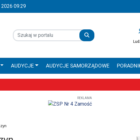
ia 2026 09:29
Lud
AUDYCJE
AUDYCJE SAMORZĄDOWE
PORADNI
 GŁOS
AUDYCJE SPONSOROWANE
PRACA ZAMOŚ
REKLAMA
Wyjątkowe uroczystości już 9–10 maja
obilna Diecezji Zamojsko-Lubaczowskiej
iołach, ale większe zaangażowanie religijne – poznaliśmy diecezjalne
szyn
zyn