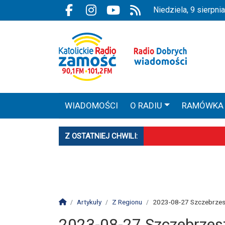
Przejdź do głównych treści
Przejdź do wyszukiwarki
Przejdź do głównego menu
niedziela, 9 sierpn
Facebook.com
Instagram.com
Youtube.com
RSS
WIADOMOŚCI
O RADIU
RAMÓWKA
STRONA ARCHIWALNA
ROZTOCZAŃSKI
Z OSTATNIEJ CHWILI:
Biłgoraj z Patronką. 
Powstała aplikacja m
Mniej wiernych w kośc
Strona główna
Artykuły
Z Regionu
2023-08-27 Szczebrze
2023-08-27 Szczebrzes