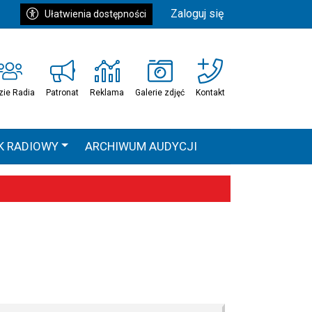
Zaloguj się
Ułatwienia dostępności
zie Radia
Patronat
Reklama
Galerie zdjęć
Kontakt
K RADIOWY
ARCHIWUM AUDYCJI
Ć
HEAVEN TOUR
 statystyki