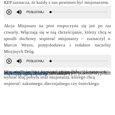
KEP zaznacza, że każdy z nas powinien być misjonarzem.
POSŁUCHAJ
Akcja Misjonarz na post rozpoczyna się już po raz
czwarty. Włączają się w nią chrześcijanie, którzy chcą w
sposób duchowy wspierać misjonarzy – zaznaczył o.
Marcin Wrzos, pomysłodawca i redaktor naczelny
Misyjnych Dróg.
POSŁUCHAJ
Misjonarzy można wspierać przez dobre postanowienia, post, modlitwę lub ofiarowanie cierpienia. Tak naprawdę
wszystko zależy od naszej katolickiej kreatywności.
W projekcie może wziąć udział każdy.
Ci, którzy chcą dołączyć do inicjatywy, powinni wypełnić formularz zgłoszeniowy na stronie
www.misjonarznapost.pl
,
wybrać kraj pobytu oraz misjonarza, którego chcą
wspierać: zakonnego, diecezjalnego czy świeckiego.