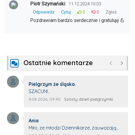
Piotr Szymański
11.12.2024 10:03
Odpowiedz
Cytuj
0
0
Zgłoś
Pozdrawiam bardzo serdecznie i gratuluję 💪
Ostatnie komentarze
Poprzednie
Następ
Autor komentarza:
Pielgrzym że śląska.
Treść komentarza:
SZACUN!..
Data dodania komentarza:
Źródło komentarza:
9.08.2026, 09:40
Szósty dzień pielgrzymki
Autor komentarza:
Ania
Treść komentarza:
Miło, że młodzi Dziennikarze, zauważają