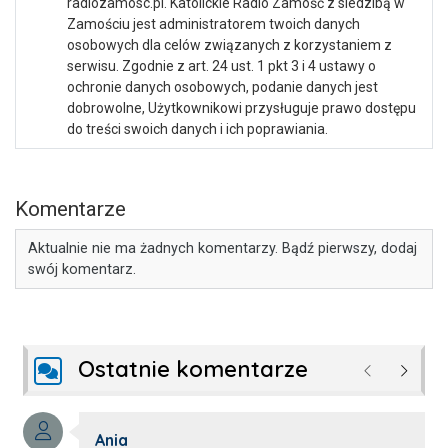
radiozamosc.pl. Katolickie Radio Zamość z siedzibą w
Zamościu jest administratorem twoich danych
osobowych dla celów związanych z korzystaniem z
serwisu. Zgodnie z art. 24 ust. 1 pkt 3 i 4 ustawy o
ochronie danych osobowych, podanie danych jest
dobrowolne, Użytkownikowi przysługuje prawo dostępu
do treści swoich danych i ich poprawiania.
Komentarze
Aktualnie nie ma żadnych komentarzy. Bądź pierwszy, dodaj
swój komentarz.
Ostatnie komentarze
Poprzednie
Następ
Autor komentarza:
Ania