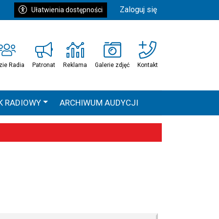
Zaloguj się
Ułatwienia dostępności
zie Radia
Patronat
Reklama
Galerie zdjęć
Kontakt
K RADIOWY
ARCHIWUM AUDYCJI
Ć
HEAVEN TOUR
 statystyki