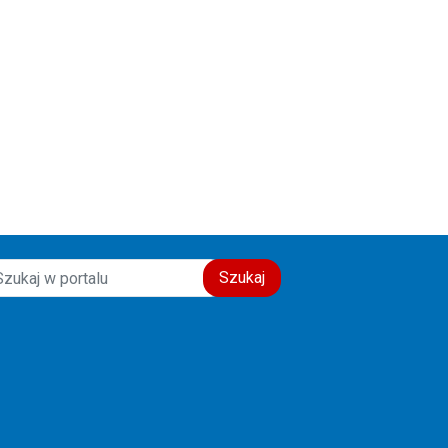
świadectwo wiary, nadziei i
miłości do drugiego człowieka.
Szczęść Boże! 🙏💙
Szukaj