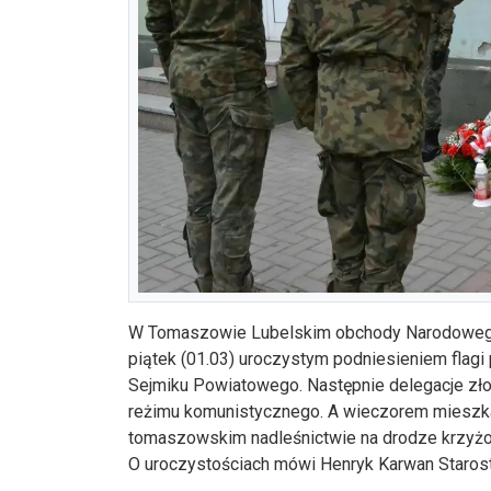
W Tomaszowie Lubelskim obchody Narodowego D
piątek (01.03) uroczystym podniesieniem fla
Sejmiku Powiatowego. Następnie delegacje złoż
reżimu komunistycznego. A wieczorem mieszka
tomaszowskim nadleśnictwie na drodze krzyżow
O uroczystościach mówi Henryk Karwan Staro