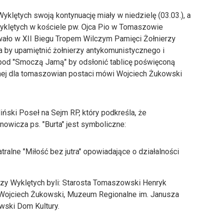
lętych swoją kontynuację miały w niedzielę (03.03.), a
Wyklętych w kościele pw. Ojca Pio w Tomaszowie
wało w XII Biegu Tropem Wilczym Pamięci Żołnierzy
a by upamiętnić żołnierzy antykomunistycznego i
pod "Smoczą Jamą" by odsłonić tablicę poświęconą
żnej dla tomaszowian postaci mówi Wojciech Żukowski
ński Poseł na Sejm RP, który podkreśla, że
owicza ps. "Burta" jest symboliczne:
ralne "Miłość bez jutra" opowiadające o działalności
zy Wyklętych byli: Starosta Tomaszowski Henryk
Wojciech Żukowski, Muzeum Regionalne im. Janusza
ski Dom Kultury.