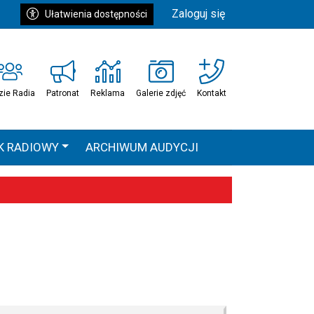
Zaloguj się
Ułatwienia dostępności
zie Radia
Patronat
Reklama
Galerie zdjęć
Kontakt
K RADIOWY
ARCHIWUM AUDYCJI
Ć
HEAVEN TOUR
 statystyki