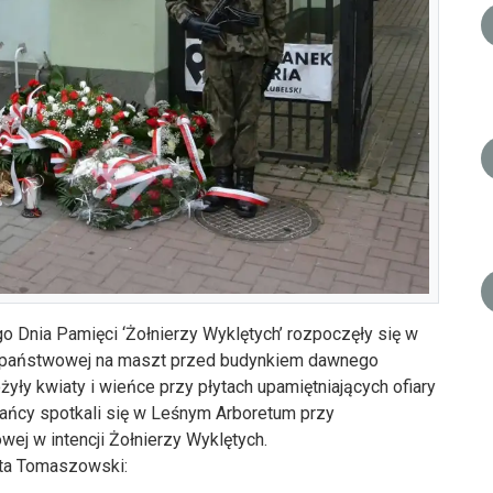
nia Pamięci ‘Żołnierzy Wyklętych’ rozpoczęły się w
gi państwowej na maszt przed budynkiem dawnego
yły kwiaty i wieńce przy płytach upamiętniających ofiary
ńcy spotkali się w Leśnym Arboretum przy
ej w intencji Żołnierzy Wyklętych.
sta Tomaszowski: