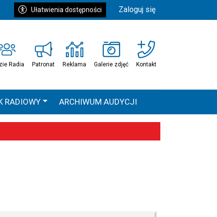
Zaloguj się
Ułatwienia dostępności
zie Radia
Patronat
Reklama
Galerie zdjęć
Kontakt
K RADIOWY
ARCHIWUM AUDYCJI
Ć
HEAVEN TOUR
 statystyki