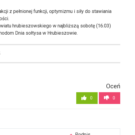
i z pełnionej funkcji, optymizmu i siły do stawiania
ści.
wiatu hrubieszowskiego w najbliższą sobotę (16.03)
chodom Dnia sołtysa w Hrubieszowie.
5
Oceń
0
0
Podpis