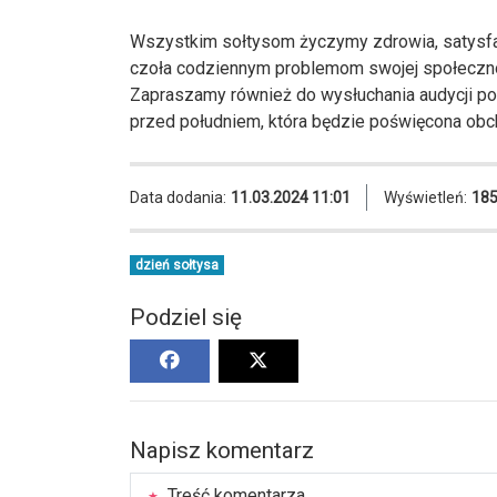
Wszystkim sołtysom życzymy zdrowia, satysfakcj
czoła codziennym problemom swojej społeczno
Zapraszamy również do wysłuchania audycji po
przed południem, która będzie poświęcona ob
Data dodania:
11.03.2024 11:01
Wyświetleń:
18
dzień sołtysa
Podziel się
Napisz komentarz
Treść komentarza