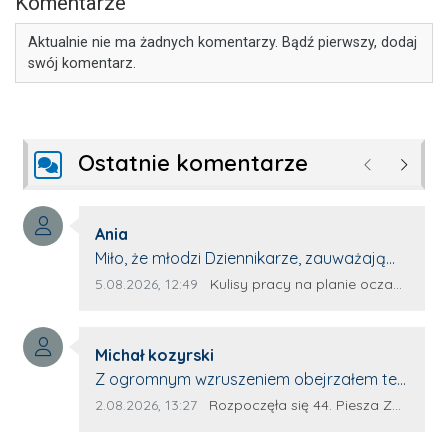
Komentarze
Aktualnie nie ma żadnych komentarzy. Bądź pierwszy, dodaj
swój komentarz.
Ostatnie komentarze
Poprzednie
Następ
Autor komentarza:
Ania
Treść komentarza:
Miło, że młodzi Dziennikarze, zauważają
młode talenty, które dopiero wkraczają
Data dodania komentarza:
Źródło komentarza:
5.08.2026, 12:49
Kulisy pracy na planie oczami młodego filmowca
na rynek pracy. Z niecierpliwością będę
czekała na rozwój kariery Kacpra i kolejny
Autor komentarza:
z nim wywiad, który przeprowadzi Pan
Michał kozyrski
Treść komentarza:
Artur.
Z ogromnym wzruszeniem obejrzałem ten
materiał. ❤️ Jestem naprawdę dumny z
Data dodania komentarza:
Źródło komentarza:
2.08.2026, 13:27
Rozpoczęła się 44. Piesza Zamojsko-Lubaczowska Pielgrzymka na Jasną Górę!
Ewy Selwy, że zdecydowała się podzielić