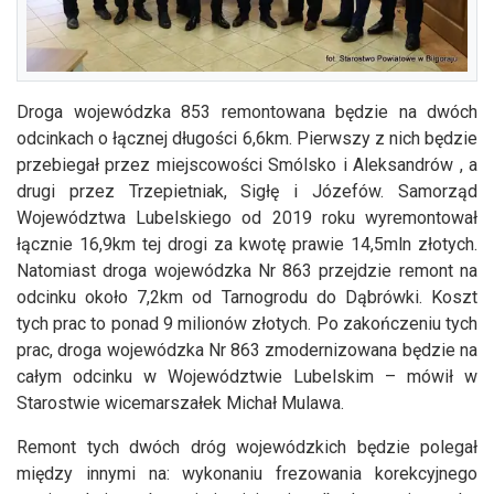
Droga wojewódzka 853 remontowana będzie na dwóch
odcinkach o łącznej długości 6,6km. Pierwszy z nich będzie
przebiegał przez miejscowości Smólsko i Aleksandrów , a
drugi przez Trzepietniak, Sigłę i Józefów. Samorząd
Województwa Lubelskiego od 2019 roku wyremontował
łącznie 16,9km tej drogi za kwotę prawie 14,5mln złotych.
Natomiast droga wojewódzka Nr 863 przejdzie remont na
odcinku około 7,2km od Tarnogrodu do Dąbrówki. Koszt
tych prac to ponad 9 milionów złotych. Po zakończeniu tych
prac, droga wojewódzka Nr 863 zmodernizowana będzie na
całym odcinku w Województwie Lubelskim – mówił w
Starostwie wicemarszałek Michał Mulawa.
Remont tych dwóch dróg wojewódzkich będzie polegał
między innymi na: wykonaniu frezowania korekcyjnego