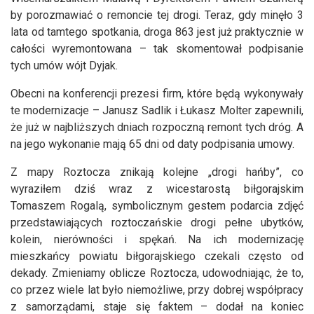
by porozmawiać o remoncie tej drogi. Teraz, gdy minęło 3
lata od tamtego spotkania, droga 863 jest już praktycznie w
całości wyremontowana – tak skomentował podpisanie
tych umów wójt Dyjak.
Obecni na konferencji prezesi firm, które będą wykonywały
te modernizacje – Janusz Sadlik i Łukasz Molter zapewnili,
że już w najbliższych dniach rozpoczną remont tych dróg. A
na jego wykonanie mają 65 dni od daty podpisania umowy.
Z mapy Roztocza znikają kolejne „drogi hańby”, co
wyraziłem dziś wraz z wicestarostą biłgorajskim
Tomaszem Rogalą, symbolicznym gestem podarcia zdjęć
przedstawiających roztoczańskie drogi pełne ubytków,
kolein, nierówności i spękań. Na ich modernizację
mieszkańcy powiatu biłgorajskiego czekali często od
dekady. Zmieniamy oblicze Roztocza, udowodniając, że to,
co przez wiele lat było niemożliwe, przy dobrej współpracy
z samorządami, staje się faktem – dodał na koniec