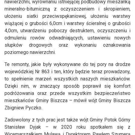
nawierzchni, wyrównaniu istniejącej podbudowy mieszanką
mineralno-bitumiczną z oczyszczeniem i skropieniem,
ułożeniu siatki przeciwspękaniowej, ułożeniu warstwy
wiążącej o grubości 6,0cm i warstwy ścieralnej o grubości
4,0cm, utwardzeniu poboczy destruktem, oczyszczeniu i
odmuleniu rowów odwadniających, ustawieniu nowych
słupków drogowych oraz wykonaniu oznakowania
poziomego nawierzchni.
Te remonty, jakie były wykonywane do tej pory na drodze
wojewódzkiej Nr 863 i ten, który będzie teraz prowadzony,
to spełnienie marzeń wszystkich naszych mieszkańców.
Dzięki nim, w znaczący sposób poprawił się komfort
podróżowania oraz przede wszystkim bezpieczeństwo
mieszkańców Gminy Biszcza – mówił wójt Gminy Biszcza
Zbigniew Pyczko.
Zadowolony z tych prac jest także wójt Gminy Potok Górny
Stanisław Dyjak – w 2020 roku spotkałem się z
Wicemarszałkiem Mulawą i Dyrektorem Pawłem Szumerą