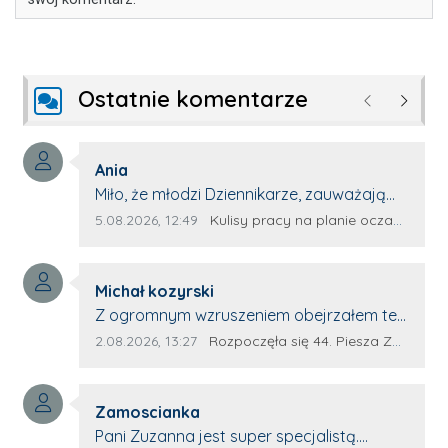
Ostatnie komentarze
Poprzednie
Następ
Autor komentarza:
Ania
Treść komentarza:
Miło, że młodzi Dziennikarze, zauważają
młode talenty, które dopiero wkraczają
Data dodania komentarza:
Źródło komentarza:
5.08.2026, 12:49
Kulisy pracy na planie oczami młodego filmowca
na rynek pracy. Z niecierpliwością będę
czekała na rozwój kariery Kacpra i kolejny
Autor komentarza:
z nim wywiad, który przeprowadzi Pan
Michał kozyrski
Treść komentarza:
Artur.
Z ogromnym wzruszeniem obejrzałem ten
materiał. ❤️ Jestem naprawdę dumny z
Data dodania komentarza:
Źródło komentarza:
2.08.2026, 13:27
Rozpoczęła się 44. Piesza Zamojsko-Lubaczowska Pielgrzymka na Jasną Górę!
Ewy Selwy, że zdecydowała się podzielić
swoim świadectwem. To wymaga odwagi,
Autor komentarza:
pokory i wielkiego serca. Takie osoby
Zamoscianka
Treść komentarza:
pokazują, że pielgrzymka nie jest tylko
Pani Zuzanna jest super specjalistą.