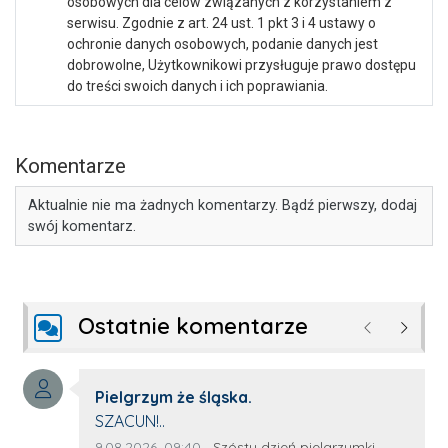
osobowych dla celów związanych z korzystaniem z
serwisu. Zgodnie z art. 24 ust. 1 pkt 3 i 4 ustawy o
ochronie danych osobowych, podanie danych jest
dobrowolne, Użytkownikowi przysługuje prawo dostępu
do treści swoich danych i ich poprawiania.
Komentarze
Aktualnie nie ma żadnych komentarzy. Bądź pierwszy, dodaj
swój komentarz.
Ostatnie komentarze
Poprzednie
Następ
Autor komentarza:
Pielgrzym że śląska.
Treść komentarza:
SZACUN!..
Data dodania komentarza:
Źródło komentarza:
9.08.2026, 09:40
Szósty dzień pielgrzymki