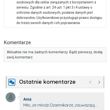
osobowych dla celów związanych z korzystaniem z
serwisu. Zgodnie z art. 24 ust. 1 pkt 3 i 4 ustawy o
ochronie danych osobowych, podanie danych jest
dobrowolne, Użytkownikowi przysługuje prawo dostępu
do treści swoich danych i ich poprawiania.
Komentarze
Aktualnie nie ma żadnych komentarzy. Bądź pierwszy, dodaj
swój komentarz.
Ostatnie komentarze
Poprzednie
Następ
Autor komentarza:
Ania
Treść komentarza:
Miło, że młodzi Dziennikarze, zauważają