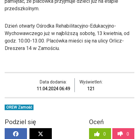
pamiętać, że placówka przyjmuje dzieci już na etapie
przedszkolnym.
Dzień otwarty Ośrodka Rehabilitacyjno-Edukacyjno-
Wychowawczego już w najbliższą sobotę, 13 kwietnia, od
godz. 10.00-13.00. Placówka mieści się na ulicy Orlicz-
Dreszera 14 w Zamościu.
Data dodania:
Wyświetleń:
11.04.2024 06:49
121
OREW Zamość
Podziel się
Oceń
0
0