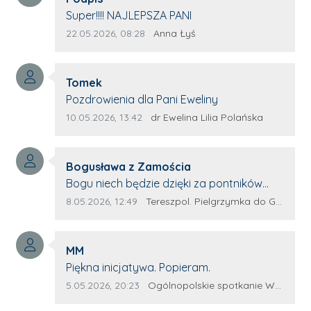
Treść komentarza:
Super!!!! NAJLEPSZA PANI
Data dodania komentarza:
Źródło komentarza:
22.05.2026, 08:28
Anna Łyś
Autor komentarza:
Tomek
Treść komentarza:
Pozdrowienia dla Pani Eweliny
Data dodania komentarza:
Źródło komentarza:
10.05.2026, 13:42
dr Ewelina Lilia Polańska
Autor komentarza:
Bogusława z Zamościa
Treść komentarza:
Bogu niech będzie dzięki za pontników
Terespola Wyglądają jak kolorowe ptaki
Data dodania komentarza:
Źródło komentarza:
8.05.2026, 12:49
Tereszpol. Pielgrzymka do Górecka Kościelnego
Przydało by się więcej takich zagorzałych
pontników Można by było za rok połączyć
Autor komentarza:
siły. Wsteczny że z innych parafii dojadą
MM
Treść komentarza:
potnicy. Wszystko w wolność dzieci
Piękna inicjatywa. Popieram.
Bożych - Amen Maryjo prowadź nas
Data dodania komentarza:
Źródło komentarza:
5.05.2026, 20:23
Ogólnopolskie spotkanie Wojowników Maryi w Leżajsku
wszystkich wspólną drogą do Jezusa 💕