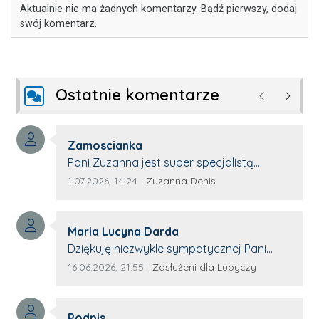
Aktualnie nie ma żadnych komentarzy. Bądź pierwszy, dodaj
swój komentarz.
Ostatnie komentarze
Poprzednie
Następ
Autor komentarza:
Zamoscianka
Treść komentarza:
Pani Zuzanna jest super specjalistą.
Korzystamy z moim pieskiem z jej pomocy
Data dodania komentarza:
Źródło komentarza:
1.07.2026, 14:24
Zuzanna Denis
i nigdy nas nie zawiodła. Zawsze życzliwa,
spokojna, cierpliwa.
Autor komentarza:
Maria Lucyna Darda
Treść komentarza:
Dziękuję niezwykle sympatycznej Pani
redaktor Annie Niderla-Kadach za
Data dodania komentarza:
Źródło komentarza:
16.06.2026, 21:55
Zasłużeni dla Lubyczy
profesjonalnie stawiane pytania i
wyrozumiałość dla wyróżnionych osób,
Autor komentarza:
którym trema odbierała głos.
Podpis