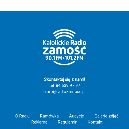
Święty Stanisławie patronie Polski módl się
za nami i wypraszaj dla całego narodu
potrzebne łaski przez serce Matki Bożej
królowej Polski - Amen. 💓 💏 🤗 🙏 Idąc z
Maryją nie pomylisz drogi!!!!! Zaśpiewajmy
razem tą piękną pieśń i spotkajmy się za
rok w Tereszpolu Szczęść Boże i Ave
Maryja!!!!! 🕊️ 🤱 ❤️‍🔥 🙏
Skontaktuj się z nami!
tel: 84 639 97 97
biuro@radiozamosc.pl
O Radiu
Ramówka
Audycje
Galerie zdjęć
Reklama
Regulamin
Kontakt