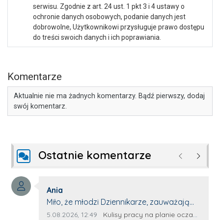
serwisu. Zgodnie z art. 24 ust. 1 pkt 3 i 4 ustawy o
ochronie danych osobowych, podanie danych jest
dobrowolne, Użytkownikowi przysługuje prawo dostępu
do treści swoich danych i ich poprawiania.
Komentarze
Aktualnie nie ma żadnych komentarzy. Bądź pierwszy, dodaj
swój komentarz.
Ostatnie komentarze
Poprzednie
Następ
Autor komentarza:
Ania
Treść komentarza:
Miło, że młodzi Dziennikarze, zauważają
młode talenty, które dopiero wkraczają
Data dodania komentarza:
Źródło komentarza:
5.08.2026, 12:49
Kulisy pracy na planie oczami młodego filmowca