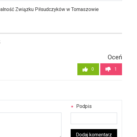
ałalność Związku Piłsudczyków w Tomaszowie
5
Oceń
0
1
Podpis
Dodaj komentarz