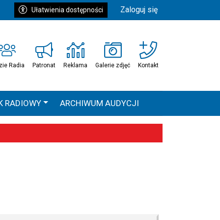
Zaloguj się
Ułatwienia dostępności
zie Radia
Patronat
Reklama
Galerie zdjęć
Kontakt
K RADIOWY
ARCHIWUM AUDYCJI
Ć
HEAVEN TOUR
 statystyki