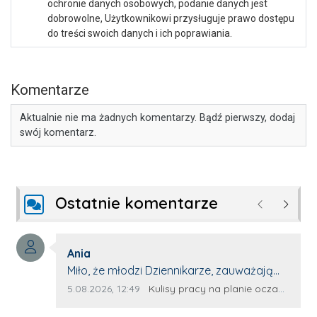
ochronie danych osobowych, podanie danych jest
dobrowolne, Użytkownikowi przysługuje prawo dostępu
do treści swoich danych i ich poprawiania.
Komentarze
Aktualnie nie ma żadnych komentarzy. Bądź pierwszy, dodaj
swój komentarz.
Ostatnie komentarze
Poprzednie
Następ
Autor komentarza:
Ania
Treść komentarza:
Miło, że młodzi Dziennikarze, zauważają
młode talenty, które dopiero wkraczają
Data dodania komentarza:
Źródło komentarza:
5.08.2026, 12:49
Kulisy pracy na planie oczami młodego filmowca
na rynek pracy. Z niecierpliwością będę