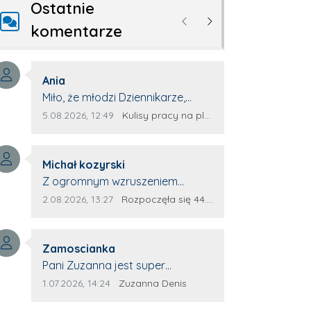
Ostatnie
Poprzednie
Następne
komentarze
Autor komentarza:
Ania
Treść komentarza:
Miło, że młodzi Dziennikarze,
zauważają młode talenty, które
Data dodania komentarza:
Źródło komentarza:
5.08.2026, 12:49
Kulisy pracy na planie oczami młodego filmowca
dopiero wkraczają na rynek
pracy. Z niecierpliwością będę
Autor komentarza:
czekała na rozwój kariery
Michał kozyrski
Treść komentarza:
Kacpra i kolejny z nim wywiad,
Z ogromnym wzruszeniem
który przeprowadzi Pan Artur.
obejrzałem ten materiał. ❤️
Data dodania komentarza:
Źródło komentarza:
2.08.2026, 13:27
Rozpoczęła się 44. Piesza Zamojsko-Lubaczowska Pielgrzymka na Jasną Górę!
Jestem naprawdę dumny z Ewy
Selwy, że zdecydowała się
Autor komentarza:
podzielić swoim świadectwem. To
Zamoscianka
Treść komentarza:
wymaga odwagi, pokory i
Pani Zuzanna jest super
wielkiego serca. Takie osoby
specjalistą. Korzystamy z moim
Data dodania komentarza:
Źródło komentarza:
1.07.2026, 14:24
Zuzanna Denis
pokazują, że pielgrzymka nie jest
pieskiem z jej pomocy i nigdy nas