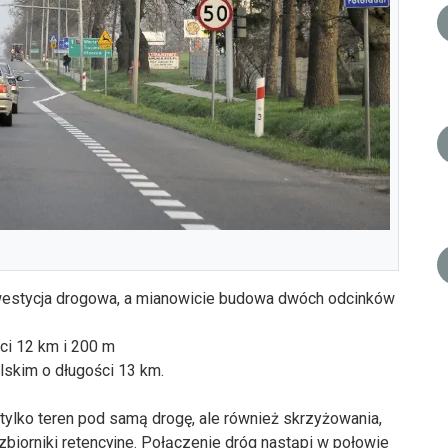
westycja drogowa, a mianowicie budowa dwóch odcinków
ci 12 km i 200 m
skim o długości 13 km.
lko teren pod samą drogę, ale również skrzyżowania,
zbiorniki retencyjne. Połączenie dróg nastąpi w połowie