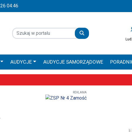
2026 04:46
Lud
AUDYCJE
AUDYCJE SAMORZĄDOWE
PORADNI
 GŁOS
AUDYCJE SPONSOROWANE
PRACA ZAMOŚ
REKLAMA
Wyjątkowe uroczystości już 9–10 maja
obilna Diecezji Zamojsko-Lubaczowskiej
iołach, ale większe zaangażowanie religijne – poznaliśmy diecezjalne
w