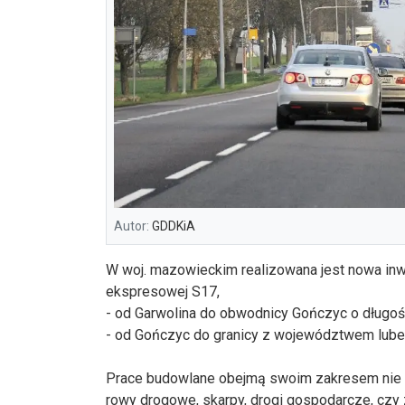
Autor:
GDDKiA
W woj. mazowieckim realizowana jest nowa in
ekspresowej S17,
- od Garwolina do obwodnicy Gończyc o długoś
- od Gończyc do granicy z województwem lubel
Prace budowlane obejmą swoim zakresem nie ty
rowy drogowe, skarpy, drogi gospodarcze, czy 