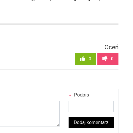
6
Oceń
0
0
Podpis
Dodaj komentarz