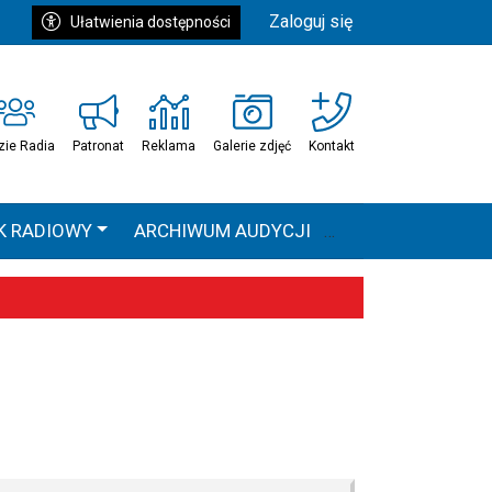
Zaloguj się
Ułatwienia dostępności
zie Radia
Patronat
Reklama
Galerie zdjęć
Kontakt
K RADIOWY
ARCHIWUM AUDYCJI
Ć
HEAVEN TOUR
 statystyki