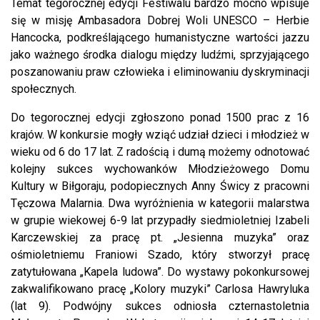
Temat tegorocznej edycji Festiwalu bardzo mocno wpisuje
się w misję Ambasadora Dobrej Woli UNESCO – Herbie
Hancocka, podkreślającego humanistyczne wartości jazzu
jako ważnego środka dialogu między ludźmi, sprzyjającego
poszanowaniu praw człowieka i eliminowaniu dyskryminacji
społecznych.
Do tegorocznej edycji zgłoszono ponad 1500 prac z 16
krajów. W konkursie mogły wziąć udział dzieci i młodzież w
wieku od 6 do 17 lat. Z radością i dumą możemy odnotować
kolejny sukces wychowanków Młodzieżowego Domu
Kultury w Biłgoraju, podopiecznych Anny Świcy z pracowni
Tęczowa Malarnia. Dwa wyróżnienia w kategorii malarstwa
w grupie wiekowej 6-9 lat przypadły siedmioletniej Izabeli
Karczewskiej za pracę pt. „Jesienna muzyka” oraz
ośmioletniemu Franiowi Szado, który stworzył pracę
zatytułowana „Kapela ludowa”. Do wystawy pokonkursowej
zakwalifikowano pracę „Kolory muzyki” Carlosa Hawryluka
(lat 9). Podwójny sukces odniosła czternastoletnia