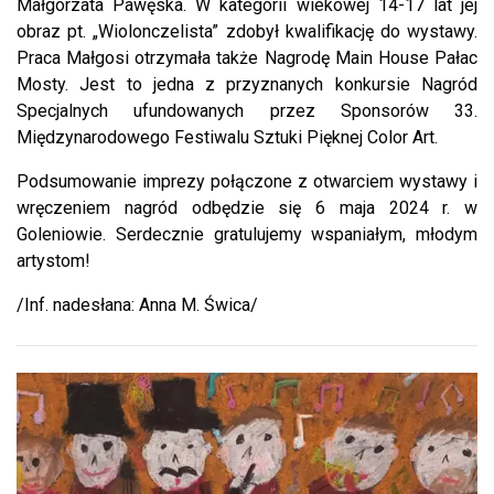
Małgorzata Pawęska. W kategorii wiekowej 14-17 lat jej
obraz pt. „Wiolonczelista” zdobył kwalifikację do wystawy.
Praca Małgosi otrzymała także Nagrodę Main House Pałac
Mosty. Jest to jedna z przyznanych konkursie Nagród
Specjalnych ufundowanych przez Sponsorów 33.
Międzynarodowego Festiwalu Sztuki Pięknej Color Art.
Podsumowanie imprezy połączone z otwarciem wystawy i
wręczeniem nagród odbędzie się 6 maja 2024 r. w
Goleniowie. Serdecznie gratulujemy wspaniałym, młodym
artystom!
/Inf. nadesłana: Anna M. Świca/